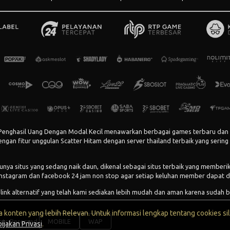
PER BOOM
WU XIA
CHALLEN
GOLDEN P
 Penghasil Uang Dengan Modal Kecil menawarkan berbagai games terbaru dan te
dengan fitur unggulan Scatter Hitam dengan server thailand terbaik yang ser
nya situs yang sedang naik daun, dikenal sebagai situs terbaik yang memberik
 instagram dan facebook 24 jam non stop agar setiap keluhan member dapat di
ink alternatif yang telah kami sediakan lebih mudah dan aman karena sudah 
 konten yang lebih Relevan. Untuk informasi lengkap tentang cookies sil
ghts Reserved.
MOBILE
WAP
LENGE・FU LU
ZUMA
CHALLENGE・
ijakan Privasi
.