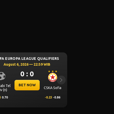
OOM
LUCKY ACE
FA EUROPA LEAGUE QUALIFIERS
August 7, 2026 — 00:00 WIB
0 : 0
Next
BET NOW
Hradec
Besiktas
alove
25
-0.80
0.25
0.64
UY・
CRAZY 777
IG