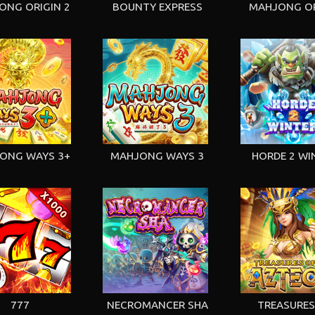
ONG ORIGIN 2
BOUNTY EXPRESS
MAHJONG OR
ONG WAYS 3+
MAHJONG WAYS 3
HORDE 2 WI
777
NECROMANCER SHA
TREASURES