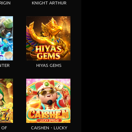
IGIN
KNIGHT ARTHUR
NTER
HIYAS GEMS
 OF
CAISHEN・LUCKY