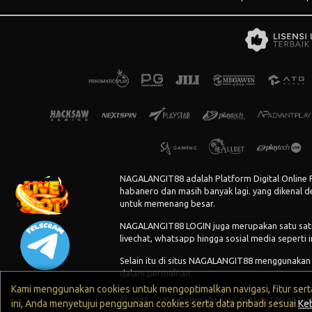
RAT OF WEALTH
SU
NAGALANGIT88
adalah Platform Digital Online
habanero dan masih banyak lagi. yang dikenal 
untuk memenang besar.
NAGALANGIT88 LOGIN
juga merupakan satu satu
livechat, whatsapp hingga sosial media seperti
Selain itu di situs
NAGALANGIT88
menggunakan l
dalam permainan.
Kami menggunakan cookies untuk mengoptimalkan navigasi, fitur serta
© 2015 - 2026 Copyright NAGALANGIT88.
All Ri
GOLDEN WEEK
CHAL
ini, Anda menyetujui penggunaan cookies serta data pribadi sesuai
Keb