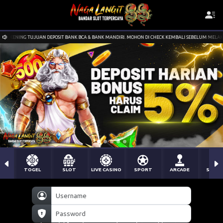
REKENING TUJUAN DEPOSIT BANK BCA & BANK MANDIRI. MOHON DI CHECK KEMBALI SEBELUM MELAKUKA
TOGEL
SLOT
LIVE CASINO
SPORT
ARCADE
SABU