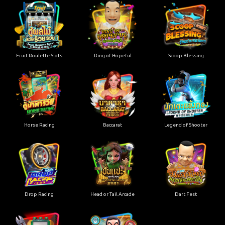
Fruit Roulette Slots
Ring of Hopeful
Scoop Blessing
Horse Racing
Baccarat
Legend of Shooter
Drop Racing
Head or Tail Arcade
Dart Fest