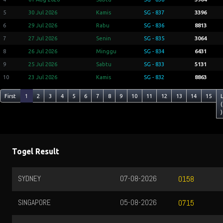
5
30 Jul 2026
Kamis
SG - 837
3396
6
29 Jul 2026
Rabu
SG - 836
8813
7
27 Jul 2026
Senin
SG - 835
3064
8
26 Jul 2026
Minggu
SG - 834
6431
9
25 Jul 2026
Sabtu
SG - 833
5131
10
23 Jul 2026
Kamis
SG - 832
8863
First
1
2
3
4
5
6
7
8
9
10
11
12
13
14
15
(
)
Togel Result
SYDNEY
07-08-2026
0158
SINGAPORE
05-08-2026
0715