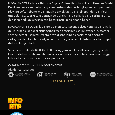
NAGALANGIT88
adalah Platform Digital Online Penghasil Uang Dengan Modal
Kecil menawarkan berbagai games terbaru dan terlengkap seperti pragmatic
play, pg soft, habanero dan masih banyak lagi. yang dikenal dengan fitur
unggulan Scatter Hitam dengan server thailand terbaik yang sering muncul
dan memberikan kesempatan besar untuk memenang besar.
NAGALANGIT88 LOGIN
juga merupakan satu satunya situs yang sedang naik
daun, dikenal sebagai situs terbaik yang memberikan pelayanan customer
service terbaik seperti livechat, whatsapp hingga sosial media seperti
instagram dan facebook 24 jam non stop agar setiap keluhan member dapat
diatasi dengan baik.
Selain itu di situs
NAGALANGIT88
menggunakan link alternatif yang telah
kami sediakan lebih mudah dan aman karena sudah bebas nawala sehingga
tidak ada gangguan saat dalam permainan.
© 2015 - 2026 Copyright NAGALANGIT88.
All Rights Reserved.
LAPOR PUSAT